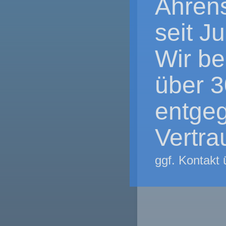
Ahrens
seit J
Wir be
über 3
entge
Vertra
ggf. Kontakt