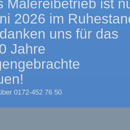
 Malereibetrieb ist n
uni 2026 im Ruhestan
danken uns für das
0 Jahre
gengebrachte
uen!
 über 0172-452 76 50