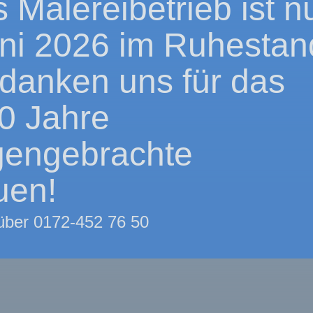
 Malereibetrieb ist n
uni 2026 im Ruhestan
danken uns für das
0 Jahre
gengebrachte
uen!
 über 0172-452 76 50