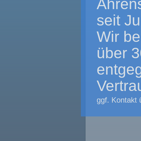
Ahrens
seit J
Wir be
über 3
entge
Vertra
ggf. Kontakt