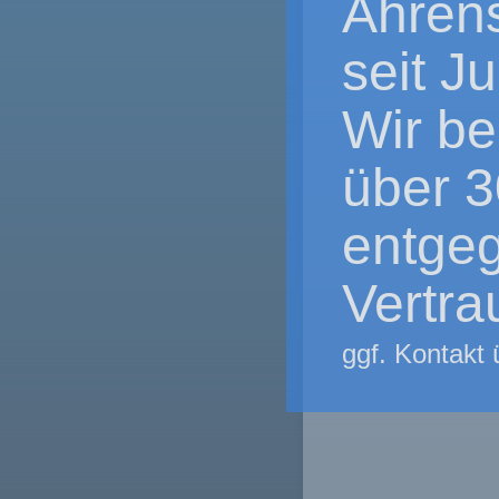
Ahrens
seit J
Wir be
über 3
entge
Vertra
ggf. Kontakt