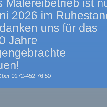
 Malereibetrieb ist n
uni 2026 im Ruhestan
danken uns für das
0 Jahre
gengebrachte
uen!
 über 0172-452 76 50