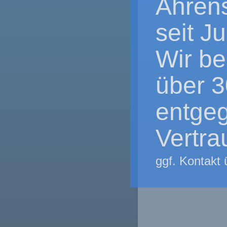
Ahrens
seit J
Wir be
über 3
entge
Vertra
ggf. Kontakt