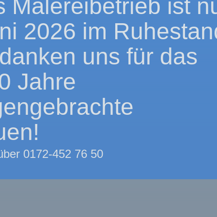
 Malereibetrieb ist n
uni 2026 im Ruhestan
danken uns für das
0 Jahre
gengebrachte
uen!
 über 0172-452 76 50