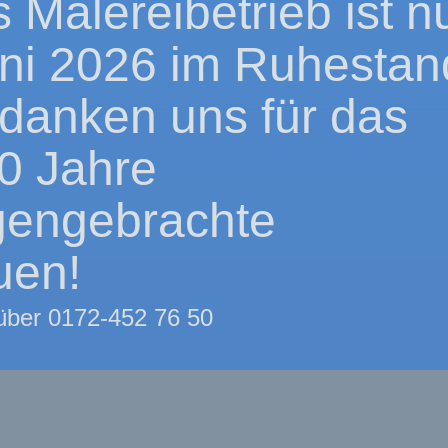
 Malereibetrieb ist n
uni 2026 im Ruhestan
danken uns für das
0 Jahre
gengebrachte
uen!
 über 0172-452 76 50