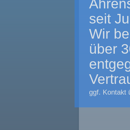
Ahrens
seit J
Wir be
über 3
entge
Vertra
ggf. Kontakt